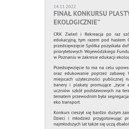
14.11.2022
FINAŁ KONKURSU PLAST
EKOLOGICZNIE’’
CRK Zieleń i Rekreacja po raz sz
edukacyjną, tym razem pod hasłem 
przedsięwzięcie Spółka pozyskała dof
priorytetowych Wojewódzkiego Fundu
w Poznaniu w zakresie edukacji ekolog
Przedsięwzięcie to ma na celu upowsz
oraz edukowanie poprzez zabawę. 
miejscach użyteczności publicznej 
banery i plakaty promujące „życie 
uczniów szkół podstawowych na tere
tematem przewodnim była segregacja 
eko transport.
Konkurs cieszył się bardzo dużym za
Dzieci i młodzież przygotowując p
najmłodszych lat także się uczą dbało