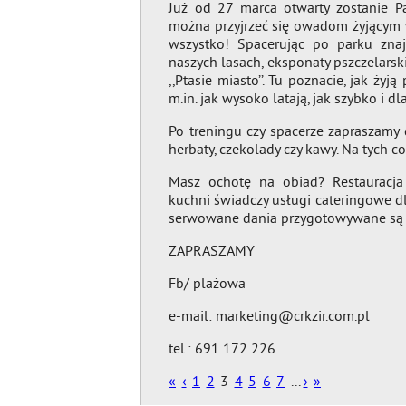
Już od 27 marca otwarty zostanie P
można przyjrzeć się owadom żyjącym w
wszystko! Spacerując po parku zna
naszych lasach, eksponaty pszczelars
,,Ptasie miasto’’. Tu poznacie, jak żyj
m.in. jak wysoko latają, jak szybko i 
Po treningu czy spacerze zapraszamy 
herbaty, czekolady czy kawy. Na tych co
Masz ochotę na obiad? Restauracja 
kuchni świadczy usługi cateringowe dl
serwowane dania przygotowywane są z
ZAPRASZAMY
Fb/ plażowa
e-mail: marketing@crkzir.com.pl
tel.: 691 172 226
«
‹
1
2
3
4
5
6
7
...
›
»