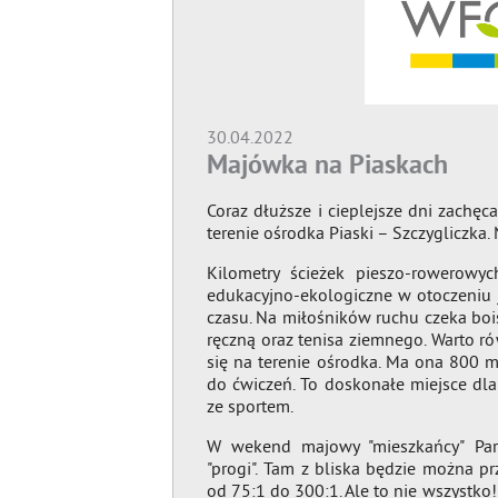
30.04.2022
Majówka na Piaskach
Coraz dłuższe i cieplejsze dni zach
terenie ośrodka Piaski – Szczygliczka
Kilometry ścieżek pieszo-rowerowyc
edukacyjno-ekologiczne w otoczeniu j
czasu. Na miłośników ruchu czeka boi
ręczną oraz tenisa ziemnego. Warto ró
się na terenie ośrodka. Ma ona 800 me
do ćwiczeń. To doskonałe miejsce dla
ze sportem.
W wekend majowy "mieszkańcy" Pa
"progi". Tam z bliska będzie można p
od 75:1 do 300:1. Ale to nie wszystko