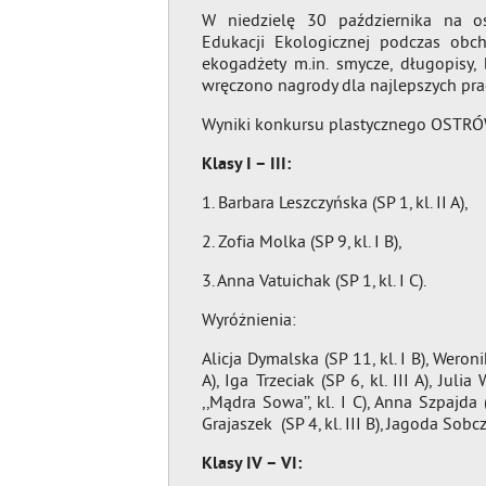
W niedzielę 30 października na os
Edukacji Ekologicznej podczas obc
ekogadżety m.in. smycze, długopisy, 
wręczono nagrody dla najlepszych pra
Wyniki konkursu plastycznego OSTRÓ
Klasy I – III:
1. Barbara Leszczyńska (SP 1, kl. II A),
2. Zofia Molka (SP 9, kl. I B),
3. Anna Vatuichak (SP 1, kl. I C).
Wyróżnienia:
Alicja Dymalska (SP 11, kl. I B), Weronik
A), Iga Trzeciak (SP 6, kl. III A), Juli
,,Mądra Sowa’’, kl. I C), Anna Szpajda (
Grajaszek (SP 4, kl. III B), Jagoda Sobczak
Klasy IV – VI: