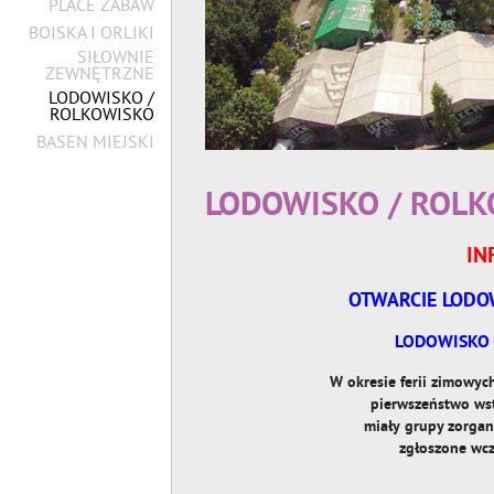
PLACE ZABAW
BOISKA I ORLIKI
SIŁOWNIE
ZEWNĘTRZNE
LODOWISKO /
ROLKOWISKO
BASEN MIEJSKI
LODOWISKO / ROL
IN
OTWARCIE LODOW
LODOWISKO 
W okresie ferii zimowych 202
pierwszeństwo wstępu n
miały grupy zorganizowa
zgłoszone wcześniej