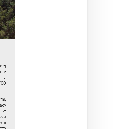
nej
nie
a z
700
mi,
ący
, w
eża
wni
rzy