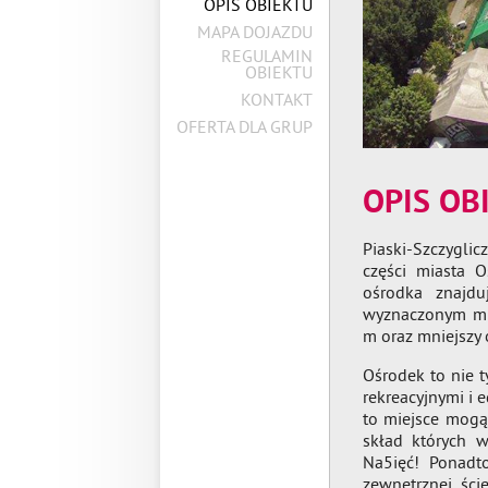
OPIS OBIEKTU
MAPA DOJAZDU
REGULAMIN
OBIEKTU
KONTAKT
OFERTA DLA GRUP
OPIS OB
Piaski-Szczyglic
części miasta 
ośrodka znajd
wyznaczonym mie
m oraz mniejszy 
Ośrodek to nie t
rekreacyjnymi i 
to miejsce mogą
skład których 
Na5ięć! Ponadto
zewnętrznej, ści