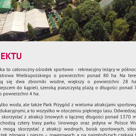
IEKTU
zka to całoroczny ośrodek sportowo - rekreacyjny leżący w północ
Ostrowa Wielkopolskiego o powierzchni ponad 80 ha. Na tere
ują się dwa zbiorniki wodne, większy o powierzchni 28 h
jscem do kąpieli, szeroką piaszczystą plażą o długości ponad 
o powierzchni 4 ha.
ylko woda, ale także Park Przygód z wieloma atrakcjami sportowy
edukacyjnymi, a to wszystko w otoczeniu pięknego lasu. Odwiedzaj
 skorzystać z atrakcji linowych o łącznej długości ponad 1370 m
wchodzą cztery trasy parku linowego oraz jedyna w Polsce Wi
 mogą skorzystać z atrakcji wodnych, boisk sportowych, siło
eżek zdrowia i pieszo – rowerowych, a na najmłodszych czekają t