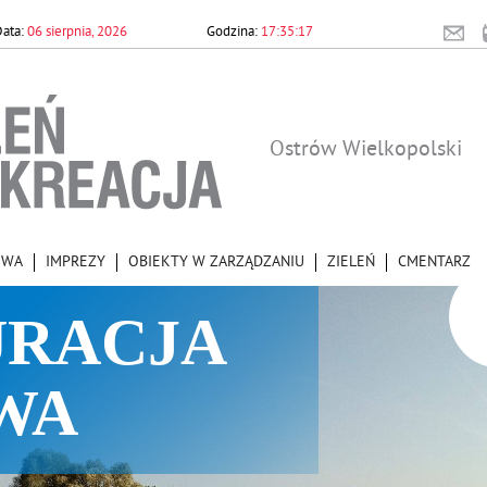
06 sierpnia, 2026
17:35:17
Ostrów Wielkopolski
OWA
IMPREZY
OBIEKTY W ZARZĄDZANIU
ZIELEŃ
CMENTARZ
URACJA
WA