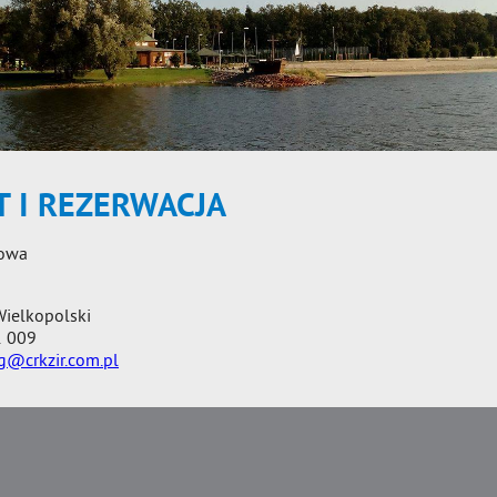
 I REZERWACJA
żowa
ielkopolski
1 009
g@crkzir.com.pl