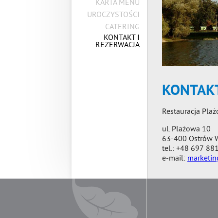
KARTA MENU
UROCZYSTOŚCI
CATERING
KONTAKT I
REZERWACJA
KONTAKT
Restauracja Pla
ul. Plażowa 10
63-400 Ostrów W
tel.: +48 697 88
e-mail:
marketin