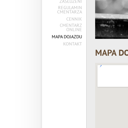
ZASŁUŻENI
REGULAMIN
CMENTARZA
CENNIK
CMENTARZ
ONLINE
MAPA DOJAZDU
KONTAKT
MAPA D