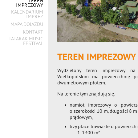
TEREN
IMPREZOWY
KALENDARIUM
IMPREZ
MAPA DOJAZDU
KONTAKT
TATARAK MUSIC
FESTIVAL
TEREN IMPREZOWY
Wydzielony teren imprezowy na 
Wielkopolskim ma powierzchnię p
dwumetrowym płotem.
Na terenie tym znajdują się:
namiot imprezowy o powierz
o szerokości 10 m, długości 8 m
prądowym,
trzy place trawiaste o powierzch
1300 m²