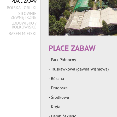
PLACE ZABAW
BOISKA I ORLIKI
SIŁOWNIE
ZEWNĘTRZNE
LODOWISKO /
ROLKOWISKO
BASEN MIEJSKI
PLACE ZABAW
- Park Północny
- Truskawkowa (dawna Wiśniowa)
- Różana
- Długosza
- Środkowa
- Kręta
- Dembińskiego